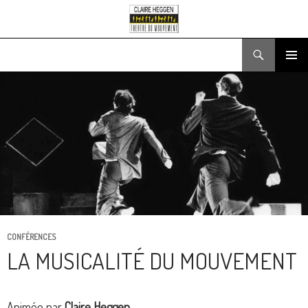
Recherche
ALLER
MENU
AU
PRINCIPA
CONTENU
CONFÉRENCES
LA MUSICALITÉ DU MOUVEMENT
Animée par
Claire Heggen