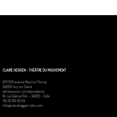
CLAIRE HEGGEN – THÉÂTRE DU MOUVEMENT
107/109 avenue Maurice Thorez
94200 Ivry sur Seine
adresse pour correspondance :
16 rue Gabriel Péri – 34200 – Sète
06 20 80 05 04
info@claireheggen-tdm.com