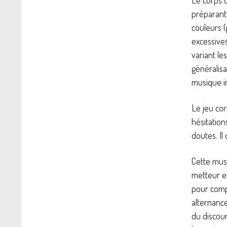
préparant 
couleurs (
excessives
variant le
généralisa
musique i
Le jeu cor
hésitation
doutes. Il 
Cette musi
metteur en
pour comp
alternanc
du discour