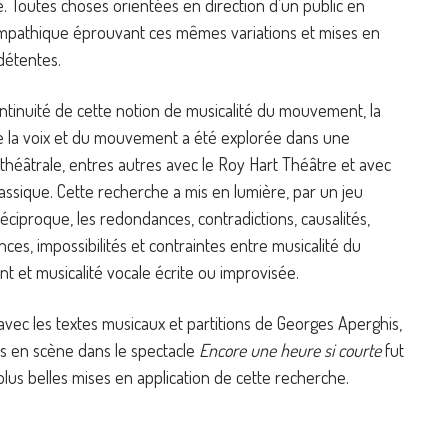
. Toutes choses orientées en direction d’un public en
empathique éprouvant ces mêmes variations et mises en
détentes.
ntinuité de cette notion de musicalité du mouvement, la
de la voix et du mouvement a été explorée dans une
héâtrale, entres autres avec le Roy Hart Théâtre et avec
lassique. Cette recherche a mis en lumière, par un jeu
éciproque, les redondances, contradictions, causalités,
es, impossibilités et contraintes entre musicalité du
 et musicalité vocale écrite ou improvisée.
 avec les textes musicaux et partitions de Georges Aperghis,
és en scène dans le spectacle
Encore une heure si courte
fut
plus belles mises en application de cette recherche.