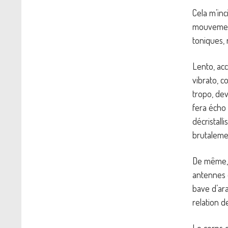
Cela m’inc
mouvement
toniques, 
Lento, acc
vibrato, 
tropo, de
fera écho
décristall
brutaleme
De même, 
antennes d
bave d’ara
relation 
Le corps d