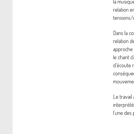
la musique
relation 
tensions/
Dans la co
relation 
approche t
le chant c
d’écoute r
conséquenc
mouvement
Le travail
interprét
l’une des 