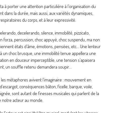
ita à porter une attention particulière à l’organisation du
 dans la durée, mais aussi, aux variétés dynamiques,
respiratoires du corps, et à leur expressivité.
elerando, decelerando, silence, immobilité, pizzicato,
con forza, percussion, choc appuyé, choc suspendu, ma non
viennent états d’âme, émotions, pensées, etc… Une lenteur
 à un choc brusque, une immobilité tenue appellera une
isation en douceur imperceptible, une tension s’apaisera
nt, un souffle retenu demandera soupir…
les métaphores avivent l’imaginaire : mouvement en
’escargot, conséquences bâton, ficelle, barque, voile,
ignée, sont autant de finesses musicales qui parlent de la
de notre acteur au monde.
e l’acteur est ainsi théâtre musical, modulant les vitesses,