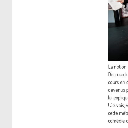
La notion
Decroux l
cours en c
devenus p
lui expli
! Je vois,
cette mét
comédie du