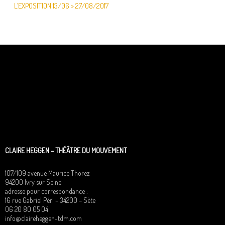
L’EXPOSITION 13/06 > 27/08/2017
CLAIRE HEGGEN – THÉÂTRE DU MOUVEMENT
107/109 avenue Maurice Thorez
94200 Ivry sur Seine
adresse pour correspondance :
16 rue Gabriel Péri – 34200 – Sète
06 20 80 05 04
info@claireheggen-tdm.com