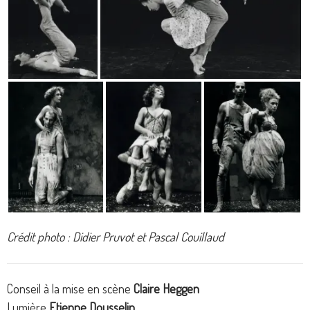
Crédit photo : Didier Pruvot et Pascal Couillaud
Conseil à la mise en scène
Claire Heggen
Lumière
Etienne Dousselin