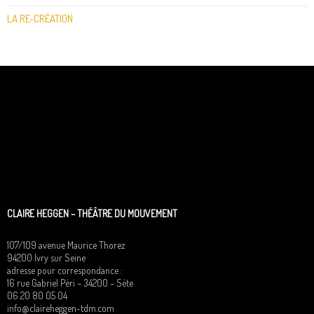
LA RE-CRÉATION
CLAIRE HEGGEN – THÉÂTRE DU MOUVEMENT
107/109 avenue Maurice Thorez
94200 Ivry sur Seine
adresse pour correspondance :
16 rue Gabriel Péri – 34200 – Sète
06 20 80 05 04
info@claireheggen-tdm.com