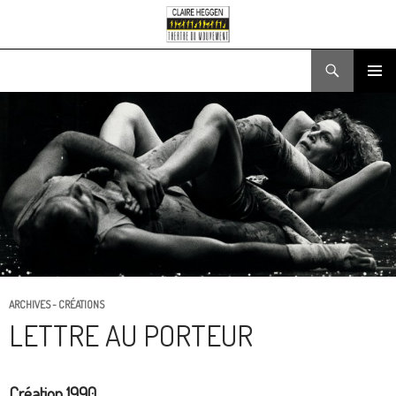
Recherche
ALLER
MENU
AU
PRINCIPA
CONTENU
ARCHIVES - CRÉATIONS
LETTRE AU PORTEUR
Création 1990