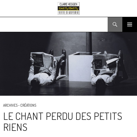
Recherche
ALLER
MENU
AU
PRINCIPA
CONTENU
ARCHIVES - CRÉATIONS
LE CHANT PERDU DES PETITS
RIENS