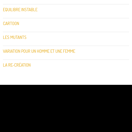
EQUILIBRE INSTABLE
CARTOON
LES MUTANTS
VARIATION POUR UN HOMME ET UNE FEMME
LA RE-CRÉATION