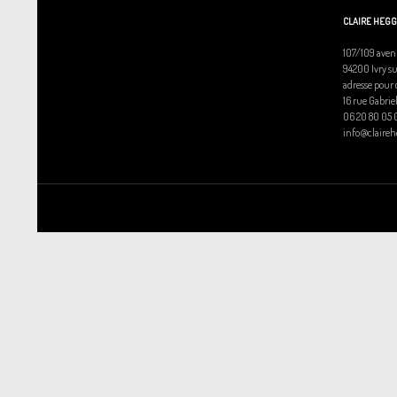
CLAIRE HEG
107/109 aven
94200 Ivry s
adresse pour 
16 rue Gabrie
06 20 80 05 
info@claire