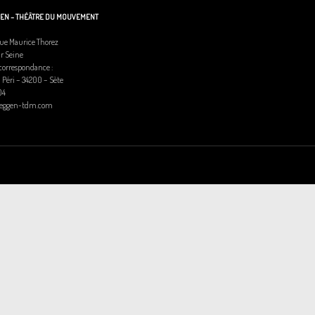
GEN – THÉÂTRE DU MOUVEMENT
ue Maurice Thorez
ur Seine
correspondance :
l Péri – 34200 – Sète
04
heggen-tdm.com