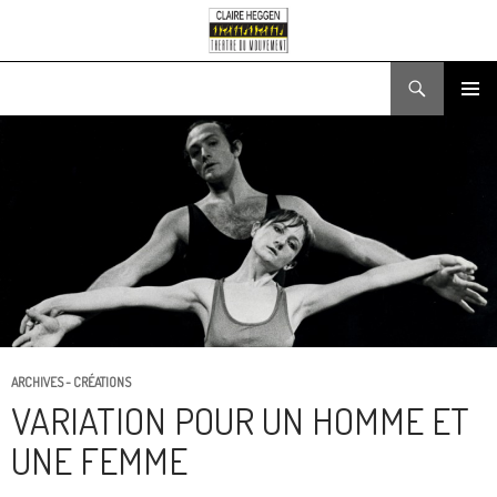
Recherche
ALLER
MENU
AU
PRINCIPA
CONTENU
ARCHIVES - CRÉATIONS
VARIATION POUR UN HOMME ET
UNE FEMME