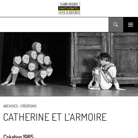
Recherche
ALLER
MENU
AU
PRINCIPA
CONTENU
ARCHIVES - CRÉATIONS
CATHERINE ET L’ARMOIRE
Création 1985