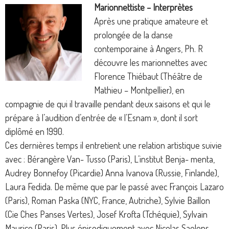
Marionnettiste – Interprètes
Après une pratique amateure et
prolongée de la danse
contemporaine à Angers, Ph. R
découvre les marionnettes avec
Florence Thiébaut (Théâtre de
Mathieu – Montpellier), en
compagnie de qui il travaille pendant deux saisons et qui le
prépare à l’audition d’entrée de « l’Esnam », dont il sort
diplômé en 1990.
Ces dernières temps il entretient une relation artistique suivie
avec : Bérangère Van- Tusso (Paris), L’institut Benja- menta,
Audrey Bonnefoy (Picardie) Anna Ivanova (Russie, Finlande),
Laura Fedida.
De même que par le passé avec François Lazaro
(Paris), Roman Paska (NYC, France, Autriche), Sylvie Baillon
(Cie Ches Panses Vertes), Josef Krofta (Tchéquie), Sylvain
Maurice (Paris). Plus épisodiquement avec Nicolas Saelens