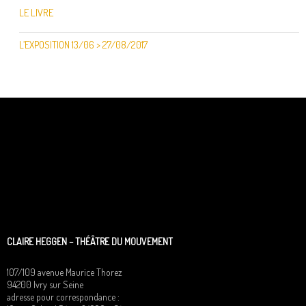
LE LIVRE
L’EXPOSITION 13/06 > 27/08/2017
CLAIRE HEGGEN – THÉÂTRE DU MOUVEMENT
107/109 avenue Maurice Thorez
94200 Ivry sur Seine
adresse pour correspondance :