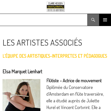
Recherche
ALLER
MENU
AU
PRINCIPA
CONTENU
LES ARTISTES ASSOCIÉS
L’ÉQUIPE DES ARTISTIQUES-INTERPRETES ET PÉDAGOGUES
Elsa Marquet Lienhart
Flûtiste – Actrice de mouvement
Diplômée du Conservatoire
d’Amsterdam en flûte traversière,
elle a étudié auprès de Juliette
Hurel et Vincent Cortvrint. Elle a