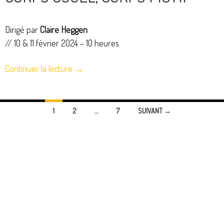
Dirigé par
Claire Heggen
// 10 & 11 février 2024 – 10 heures
Continuer la lecture
→
Navigation
1
2
…
7
SUIVANT →
des
articles