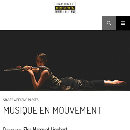
Recherche
ALLER
MENU
AU
PRINCIPA
CONTENU
STAGES WEEKEND PASSÉS
MUSIQUE EN MOUVEMENT
Dirigé par
Elsa Marquet Lienhart