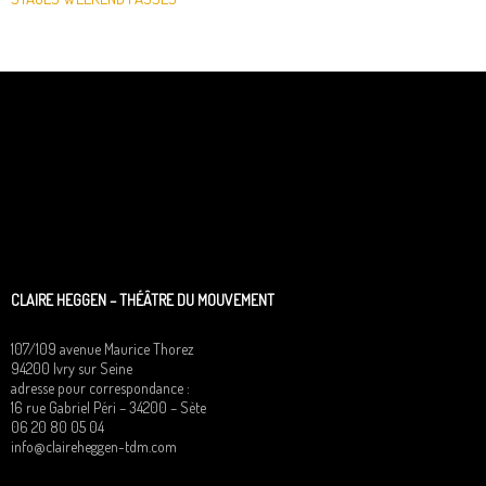
CLAIRE HEGGEN – THÉÂTRE DU MOUVEMENT
107/109 avenue Maurice Thorez
94200 Ivry sur Seine
adresse pour correspondance :
16 rue Gabriel Péri – 34200 – Sète
06 20 80 05 04
info@claireheggen-tdm.com