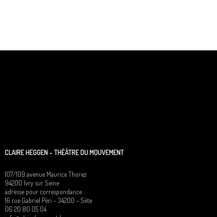
CLAIRE HEGGEN – THÉÂTRE DU MOUVEMENT
107/109 avenue Maurice Thorez
94200 Ivry sur Seine
adresse pour correspondance :
16 rue Gabriel Péri – 34200 – Sète
06 20 80 05 04