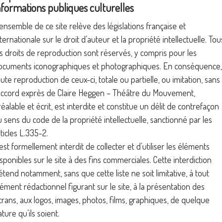
nformations publiques culturelles
’ensemble de ce site relève des législations française et
ternationale sur le droit d’auteur et la propriété intellectuelle. Tou
es droits de reproduction sont réservés, y compris pour les
ocuments iconographiques et photographiques. En conséquence,
oute reproduction de ceux-ci, totale ou partielle, ou imitation, sans
’accord exprès de Claire Heggen – Théâtre du Mouvement,
éalable et écrit, est interdite et constitue un délit de contrefaçon
u sens du code de la propriété intellectuelle, sanctionné par les
ticles L.335-2.
 est formellement interdit de collecter et d’utiliser les éléments
isponibles sur le site à des fins commerciales. Cette interdiction
’étend notamment, sans que cette liste ne soit limitative, à tout
lément rédactionnel figurant sur le site, à la présentation des
crans, aux logos, images, photos, films, graphiques, de quelque
ture qu’ils soient.