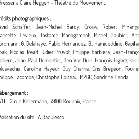
dresser à Claire Heggen – Théâtre du Mouvement.
rédits photographiques :
avid Schaffer, Jean-Michel Bardy, Croijw, Robert Minango
rancette Levieux, Fastome Management, Michel Bouhier, An
ordmann, G. Delahaye, Pablo Hernandez, B., Hamideddine, Gapiha
oak, Nicolas Treatt, Didier Pruvot, Philippe Barbiera, Jean-Franço
olliere, Jean-Paul Dumontier, Ben Van Duin, François Figlarz, Fabi
alcavechia, Caroline Hayeur, Guy Charrié, Cris Bregeon, Fouilleu
hilippe Lacombe, Christophe Loiseau, M2GC, Sandrine Penda.
ébergement :
VH – 2 rue Kellermann, 59100 Roubaix, France
éalisation du site : A Badulesco