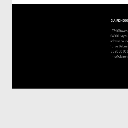
CLAIRE HEG
107/109 aven
94200 Ivry s
adresse pour 
16 rue Gabrie
06 20 80 05 
info@claire