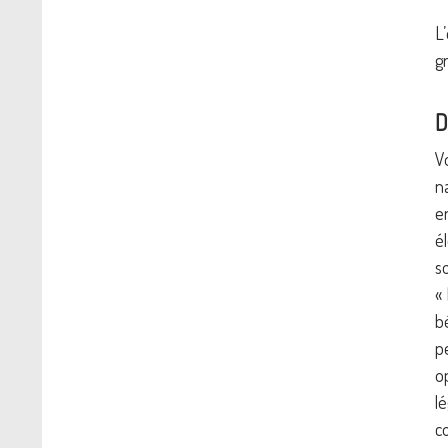
L
g
D
V
n
e
é
s
«
b
p
o
l
c