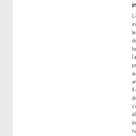
i
L
in
l
d
t
l
pr
a
ar
Il
d
s
é
é
na