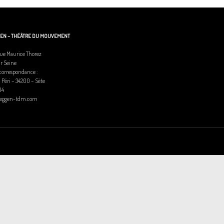
GEN – THÉÂTRE DU MOUVEMENT
ue Maurice Thorez
ur Seine
correspondance :
l Péri – 34200 – Sète
04
heggen-tdm.com