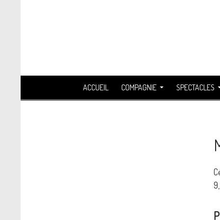
Recherche
ALLER AU CONTENU
ACCUEIL
COMPAGNIE
SPECTACLES
C
9
P