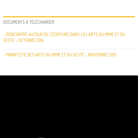
DOCUMENTS À TÉLÉCHARGER
– RENCONTRE AUTOUR DE L’ÉCRITURE DANS LES ARTS DU MIME ET DU
GESTE – OCTOBRE 2014
– MANIFESTE DES ARTS DU MIME ET DU GESTE – NOVEMBRE 2013