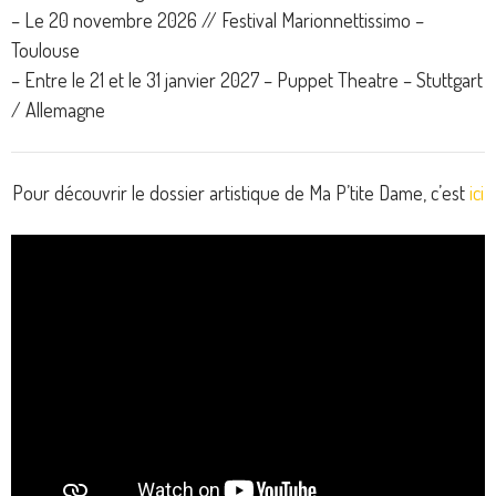
– Le 20 novembre 2026 // Festival Marionnettissimo –
Toulouse
– Entre le 21 et le 31 janvier 2027 – Puppet Theatre – Stuttgart
/ Allemagne
Pour découvrir le dossier artistique de Ma P’tite Dame, c’est
ici