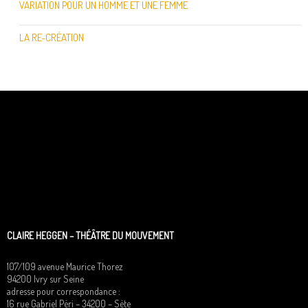
VARIATION POUR UN HOMME ET UNE FEMME
LA RE-CRÉATION
CLAIRE HEGGEN – THÉÂTRE DU MOUVEMENT
107/109 avenue Maurice Thorez
94200 Ivry sur Seine
adresse pour correspondance :
16 rue Gabriel Péri – 34200 – Sète