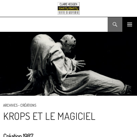
Recherche
ALLER
MENU
AU
PRINCIPA
CONTENU
ARCHIVES - CRÉATIONS
KROPS ET LE MAGICIEL
Création 1987