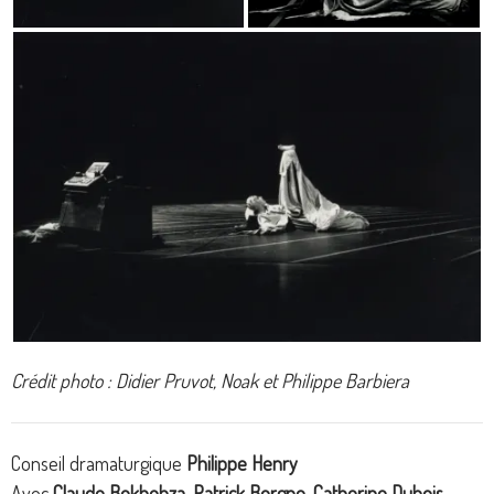
Crédit photo : Didier Pruvot, Noak et Philippe Barbiera
Conseil dramaturgique
Philippe Henry
Avec
Claude Bokhobza
,
Patrick Borgne
,
Catherine Dubois
,