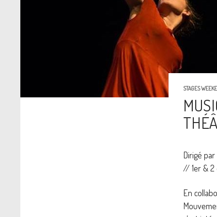
STAGES WEEKE
MUSI
THÉÂ
Dirigé par
// 1er & 2
En collab
Mouvement