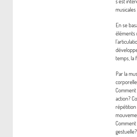
s’est inté
musicales
En se basa
éléments m
l’articula
développe
temps, la 
Par la mus
corporelle
Comment s
action? C
répétitio
mouvement
Comment l’
gestuelle?