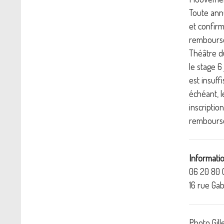
Toute annu
et confirm
remboursem
Théâtre d
le stage 6
est insuff
échéant, l
inscriptio
rembourse
Informatio
06 20 80 
16 rue Gab
Photo Gill