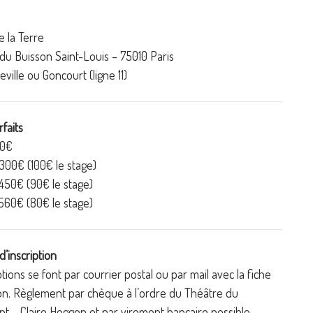
 la Terre
du Buisson Saint-Louis – 75010 Paris
eville ou Goncourt (ligne 11)
rfaits
0€
300€ (100€ le stage)
450€ (90€ le stage)
560€ (80€ le stage)
d’inscription
ptions se font par courrier postal ou par mail avec la fiche
ion. Règlement par chèque à l’ordre du Théâtre du
 – Claire Heggen et par virement bancaire possible.