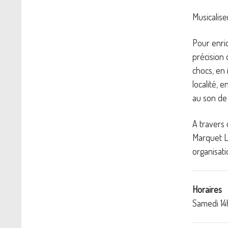
Musicalis
Pour enrich
précision
chocs, en 
localité, 
au son de 
A travers 
Marquet L
organisati
Horaires
Samedi 14