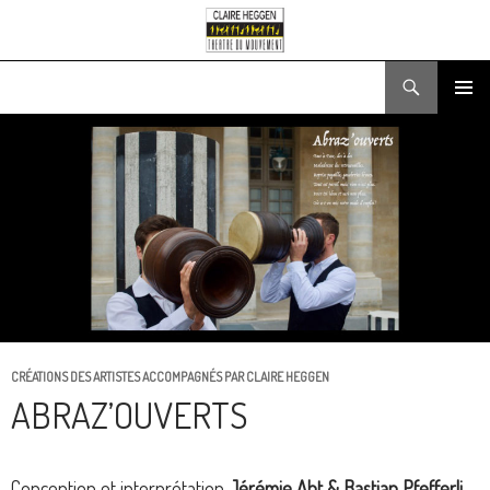
Recherche
ALLER
MENU
AU
PRINCIPA
CONTENU
CRÉATIONS DES ARTISTES ACCOMPAGNÉS PAR CLAIRE HEGGEN
ABRAZ’OUVERTS
Conception et interprétation
Jérémie Abt
& Bastian Pfefferli