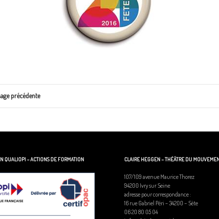
age précédente
ON QUALIOPI – ACTIONS DE FORMATION
CLAIRE HEGGEN – THÉÂTRE DU MOUVEME
107/109 avenue Maurice Thorez
94200 Ivry sur Seine
adresse pour correspondance :
16 rue Gabriel Péri – 34200 – Sète
06 20 80 05 04