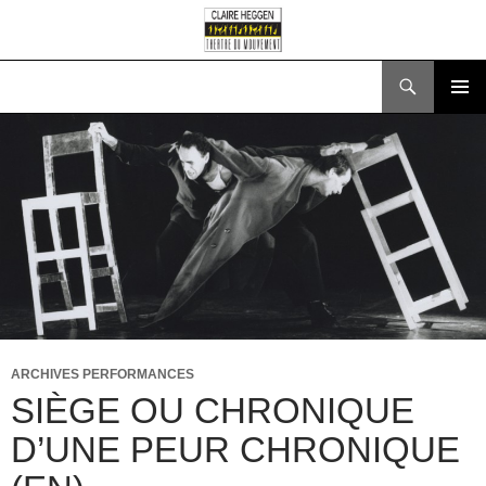
Search
SKIP
PRIMAR
TO
MENU
CONTENT
ARCHIVES PERFORMANCES
SIÈGE OU CHRONIQUE
D’UNE PEUR CHRONIQUE