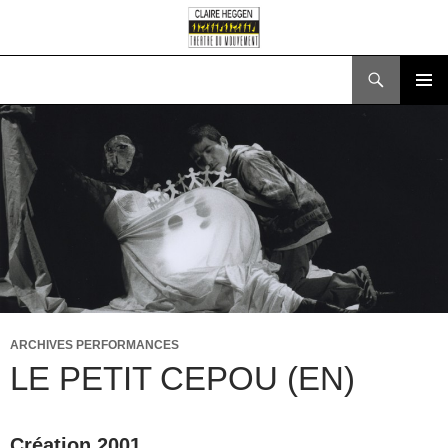
Search
SKIP
PRIMAR
TO
MENU
CONTENT
ARCHIVES PERFORMANCES
LE PETIT CEPOU (EN)
Création 2001