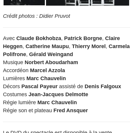
Crédit photos : Didier Pruvot
Avec
Claude Bokhobza
,
Patrick Borgne
,
Claire
Heggen
,
Catherine Maupu
,
Thierry Morel
,
Carmela
Polifrone
,
Gérald Weingand
Musique
Norbert Aboudarham
Accordéon
Marcel Azzola
Lumières
Marc Chauvelin
Décors
Pascal Payeur
assisté de
Denis Falgoux
Costumes
Jean-Jacques Delmotte
Régie lumière
Marc Chauvelin
Régie son et plateau
Fred Ansquer
Le DVD du spectacle est disponible à la vente