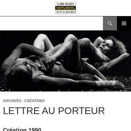
Recherche
ALLER
MENU
AU
PRINCI
CONTENU
ARCHIVES - CRÉATIONS
LETTRE AU PORTEUR
Création 1990