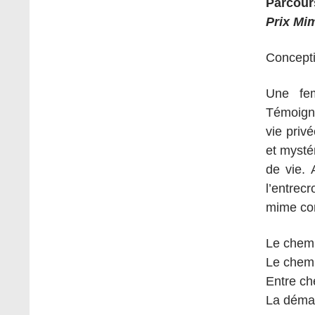
Parcour
Prix Mi
Concepti
Une fem
Témoigna
vie privé
et mysté
de vie. 
l’entrec
mime co
Le chemi
Le chemi
Entre ch
La déma