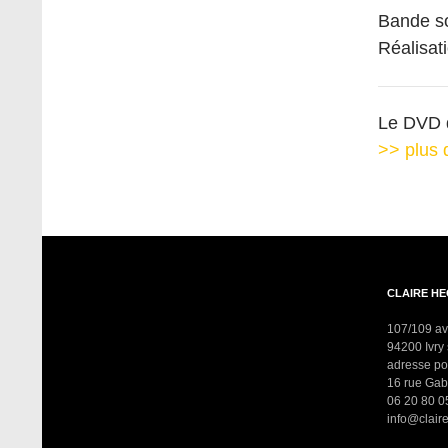
Bande s
Réalisat
Le DVD d
>> plus 
CLAIRE H
107/109 a
94200 Ivry
adresse po
16 rue Gab
06 20 80 0
info@clai