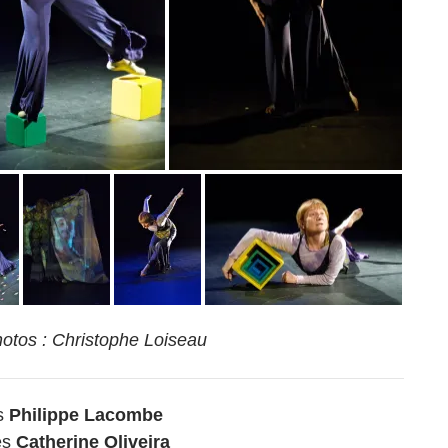
hotos : Christophe Loiseau
s
Philippe Lacombe
es
Catherine Oliveira