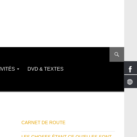
IVITÉS
DVD & TEXTES
CARNET DE ROUTE
LES CHOSES ÉTANT CE QU’ELLES SONT,