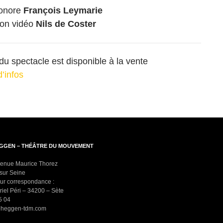
onore
François Leymarie
ion vidéo
Nils de Coster
u spectacle est disponible à la vente
d’infos
EGGEN – THÉÂTRE DU MOUVEMENT
venue Maurice Thorez
 sur Seine
ur correspondance :
riel Péri – 34200 – Sète
5 04
reheggen-tdm.com