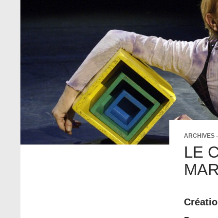
ARCHIVES 
LE 
MA
Créati