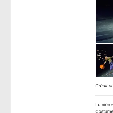
Crédit p
Lumière
Costum