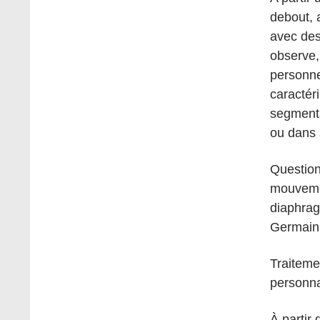
debout, 
avec des 
observe,
personne
caractér
segmentai
ou dans 
Question
mouvemen
diaphrag
Germain
Traiteme
personn
À partir