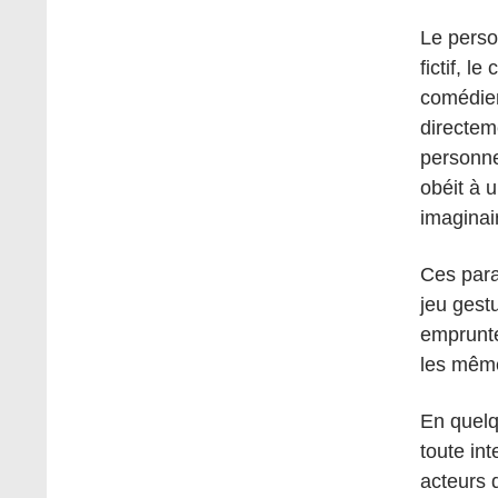
Le perso
fictif, l
comédien
directem
personne
obéit à 
imaginai
Ces para
jeu gest
emprunte
les même
En quelq
toute in
acteurs 