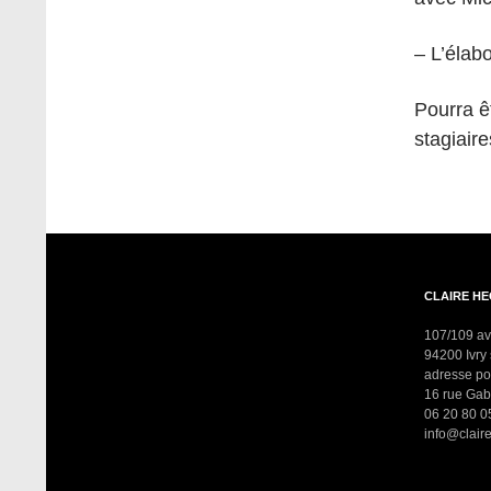
– L’élab
Pourra ê
stagiaire
CLAIRE H
107/109 a
94200 Ivry
adresse po
16 rue Gab
06 20 80 0
info@clai