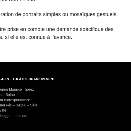
oration de portraits simples ou mosaïques gestuels.
tre prise en compte une demande spécifique des
s, si elle est connue à l’avance.
EGGEN – THÉÂTRE DU MOUVEMENT
venue Maurice Thorez
 sur Seine
ur correspondance :
riel Péri – 34200 – Sète
5 04
reheggen-tdm.com