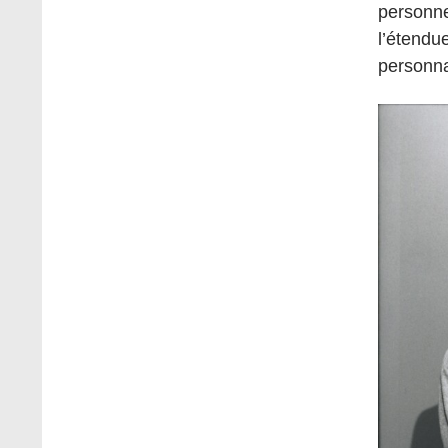
personne
l’étendu
personna