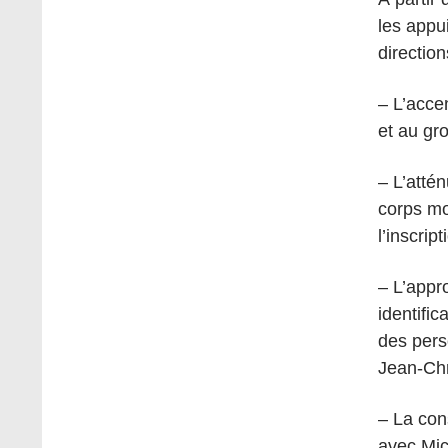
les appui
direction
– L’acce
et au gr
– L’atté
corps mo
l’inscri
– L’appr
identific
des pers
Jean-Chr
– La con
avec Mi