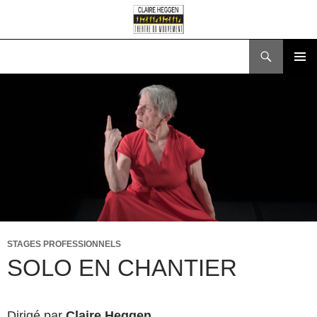
Recherche
ALLER
MENU
AU
PRINCI
CONTENU
STAGES PROFESSIONNELS
SOLO EN CHANTIER
Dirigé par
Claire Heggen