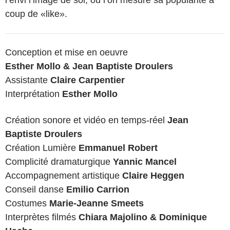
l’envi l’image de soi, où l’on mesure sa popularité à
coup de «like».
Conception et mise en oeuvre
Esther Mollo & Jean Baptiste Droulers
Assistante
Claire Carpentier
Interprétation
Esther Mollo
Création sonore et vidéo en temps-réel
Jean
Baptiste Droulers
Création Lumière
Emmanuel Robert
Complicité dramaturgique
Yannic Mancel
Accompagnement artistique
Claire Heggen
Conseil danse
Emilio Carrion
Costumes
Marie-Jeanne Smeets
Interprètes filmés
Chiara Majolino & Dominique