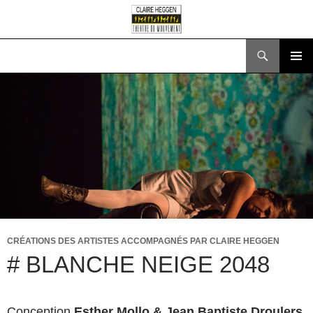
Recherche
ALLER
MENU
AU
PRINCI
CONTENU
CRÉATIONS DES ARTISTES ACCOMPAGNÉS PAR CLAIRE HEGGEN
# BLANCHE NEIGE 2048
Conception
Esther Mollo & Jean Baptiste Droulers