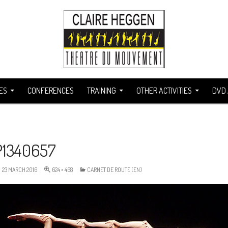
ES
CONFERENCES
TRAINING
OTHER ACTIVITIES
DVD 
P1340657
23 MARCH 2016
624 × 468
CARNET DE ROUTE (EN)