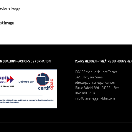
evious Image
xt Image
ON QUALIOPI – ACTIONS DE FORMATION
CLAIRE HEGGEN – THÉÂTRE DU MOUVEME
107/109 avenue Maurice Thorez
94200 Ivry sur Seine
adresse pour correspondance :
16 rue Gabriel Péri – 34200 – Sète
06 20 80 05 04
info@claireheggen-tdm.com