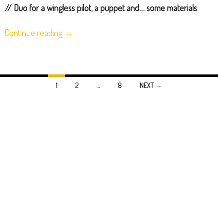
//
Duo for a wingless pilot, a puppet and… some materials
Continue reading
→
Posts
1
2
…
8
NEXT →
navigation