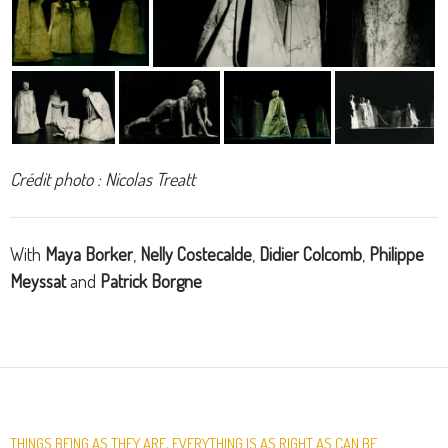
Crédit photo : Nicolas Treatt
With
Maya Borker
,
Nelly Costecalde
,
Didier Colcomb
,
Philippe
Meyssat
and
Patrick Borgne
THINGS BEING AS THEY ARE, EVERYTHING IS AS RIGHT AS CAN BE